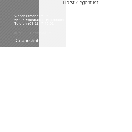
Horst Ziegenfusz
Wandersmannstr. 39
65205 Wiesbaden-Erbenheim
Telefon (06 11) 7 40 01
© 2023 | HarlekinÄum
Datenschutz