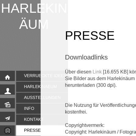
HARLEKIN
ÄUM
PRESSE
Downloadlinks
Über diesen
Link
[16.655 KB] kö
VERRUECKTE IDEEN
Sie Bilder aus dem Harlekinäum
herunterladen (300 dpi).
HARLEKINAEUM
AUSSTELLUNGEN
Die Nutzung für Veröffentlichunge
INFO
kostenfrei.
KONTAKT
Copyrightvermerk:
PRESSE
Copyright: Harlekinäum / Fotogra